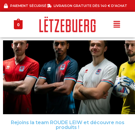
PAIEMENT SÉCURISÉ
LIVRAISON GRATUITE DÈS 140 € D'ACHAT
0
Rejoins la team ROUDE LEIW et découvre nos
30 % OFF ALL
produits !