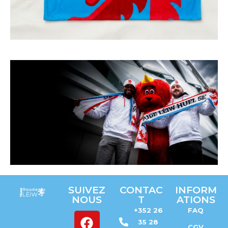
Vivez
SUIVEZ
CONTAC
INFORM
L'ambianc
NOUS
T
ATIONS
e
+352 26
FAQ
GET
35 28
YOUR
CGV