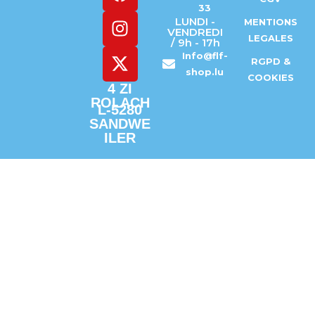
TICKETS
33
LUNDI -
MENTIONS
VENDREDI
LEGALES
/ 9h - 17h
Info@flf-
RGPD &
shop.lu
COOKIES
4 ZI
ROLACH
L-5280
SANDWE
ILER