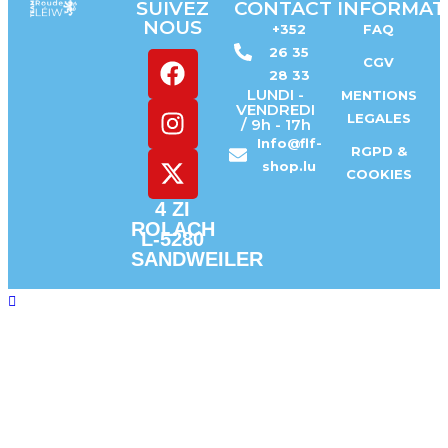
SUIVEZ
CONTACT
INFORMAT
NOUS
+352
FAQ
26 35
CGV
28 33
LUNDI -
MENTIONS
VENDREDI
LEGALES
/ 9h - 17h
Info@flf-
RGPD &
shop.lu
COOKIES
4 ZI
ROLACH
L-5280
SANDWEILER