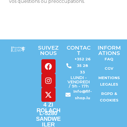
vos questions ou préoccupations.
SUIVEZ
CONTAC
INFORM
NOUS
T
ATIONS
+352 26
FAQ
35 28
CGV
33
LUNDI -
MENTIONS
VENDREDI
LEGALES
/ 9h - 17h
Info@flf-
RGPD &
shop.lu
COOKIES
4 ZI
ROLACH
L-5280
SANDWE
ILER