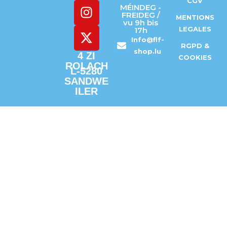
CGV
MÉINDEG -
FREIDEG /
MENTIONS
vu 9h bis
LEGALES
17h
Info@flf-
RGPD &
shop.lu
4 ZI
COOKIES
ROLACH
L-5280
SANDWE
ILER