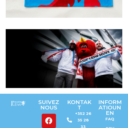
Vivez
SUIVEZ
KONTAK
INFORM
L'ambianc
NOUS
T
ATIOUN
e
EN
+352 26
FAQ
GET
35 28
YOUR
TICKETS
33