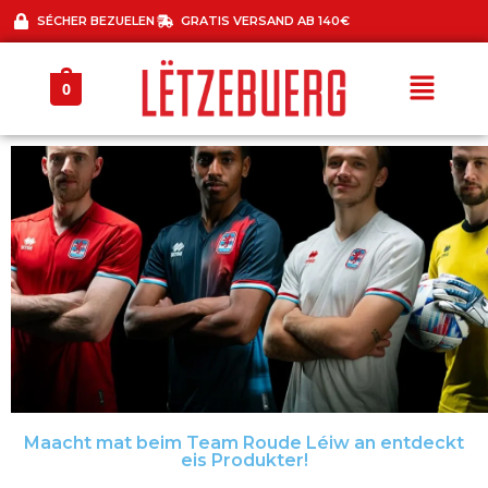
SÉCHER BEZUELEN
GRATIS VERSAND AB 140€
0
Maacht mat beim Team Roude Léiw an entdeckt
30% REMISE OP
eis Produkter!