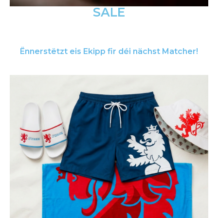
SALE
Ënnerstëtzt eis Ekipp fir déi nächst Matcher!