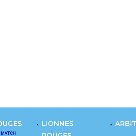
OUGES
LIONNES
ARBI
E MATCH
ROUGES