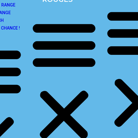
G RANGE
RANGE
CH
 CHANCE !