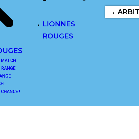
ARBI
LIONNES
ROUGES
OUGES
E MATCH
G RANGE
RANGE
CH
 CHANCE !