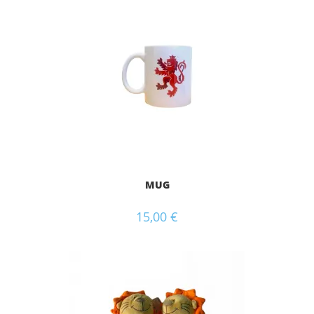
MUG
15,00
€