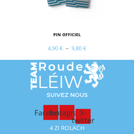
PIN OFFICIEL
Plage
4,90
€
–
9,80
€
de
prix :
4,90 €
à
9,80 €
SUIVEZ NOUS
Facebook
Instagram
X-
twitter
4 ZI ROLACH