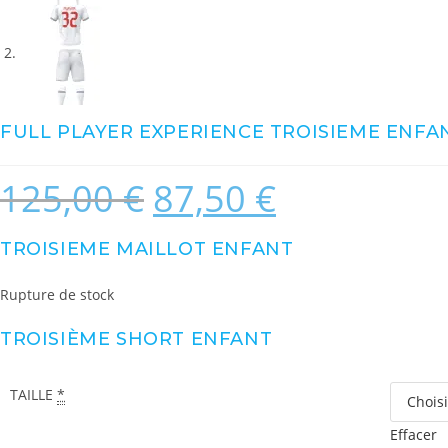
FULL PLAYER EXPERIENCE TROISIEME ENFA
125,00
€
87,50
€
Le
Le
prix
prix
initial
actuel
était :
est :
125,00 €.
87,50 €.
TROISIEME MAILLOT ENFANT
Rupture de stock
TROISIÈME SHORT ENFANT
TAILLE
*
Effacer