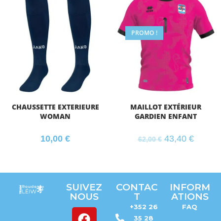
PROMO !
CHAUSSETTE EXTERIEURE
MAILLOT EXTÉRIEUR
WOMAN
GARDIEN ENFANT
10,00
€
43,40
€
62,00
€
SUIVEZ
CONTAC
INFORM
NOUS
T
ATIONS
+352 26
FAQ
35 28