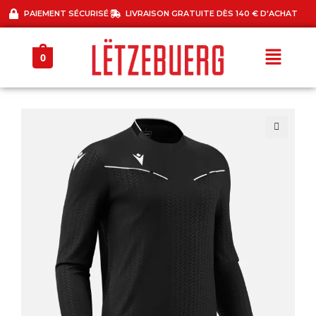
PAIEMENT SÉCURISÉ
LIVRAISON GRATUITE DÈS 140 € D'ACHAT
0
🔍