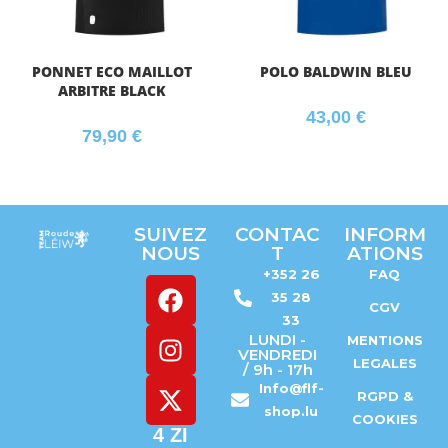
PONNET ECO MAILLOT
POLO BALDWIN BLEU
ARBITRE BLACK
43,00
€
79,90
€
SUIVEZ
CONTAC
INFORM
NOUS
T
ATIONS
+352 26
FAQ
35 28
CGV
33
LUNDI -
MENTIONS
VENDREDI
LEGALES
/ 9h - 17h
Info@flf-
RGPD &
shop.lu
COOKIES
4 ZI