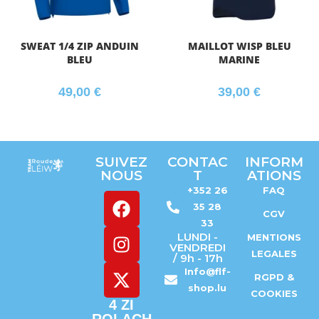
SWEAT 1/4 ZIP ANDUIN
MAILLOT WISP BLEU
BLEU
MARINE
49,00
€
39,00
€
SUIVEZ
CONTAC
INFORM
NOUS
T
ATIONS
+352 26
FAQ
35 28
CGV
33
LUNDI -
MENTIONS
VENDREDI
LEGALES
/ 9h - 17h
Info@flf-
RGPD &
shop.lu
COOKIES
4 ZI