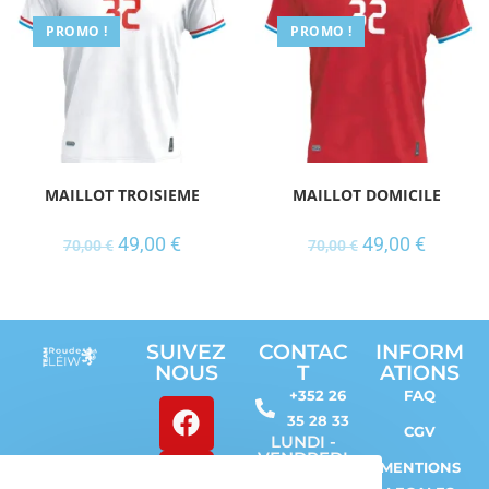
PROMO !
PROMO !
MAILLOT TROISIEME
MAILLOT DOMICILE
49,00
€
49,00
€
70,00
€
70,00
€
SUIVEZ
CONTAC
INFORM
NOUS
T
ATIONS
+352 26
FAQ
35 28 33
CGV
LUNDI -
VENDREDI
MENTIONS
/ 9h - 17h