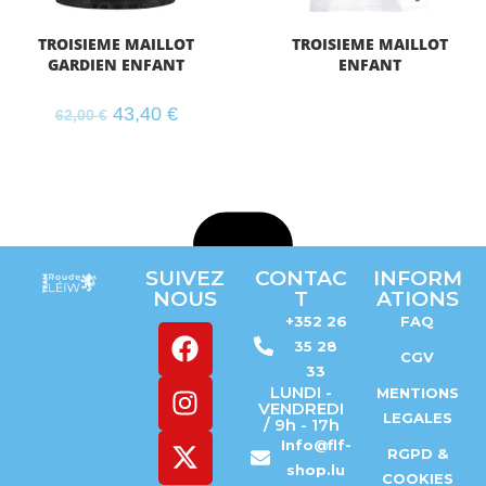
TROISIEME MAILLOT
TROISIEME MAILLOT
GARDIEN ENFANT
ENFANT
43,40
€
62,00
€
SUIVEZ
CONTAC
INFORM
NOUS
T
ATIONS
+352 26
FAQ
35 28
CGV
33
LUNDI -
MENTIONS
VENDREDI
LEGALES
/ 9h - 17h
Info@flf-
RGPD &
shop.lu
COOKIES