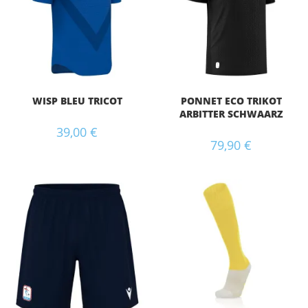
WISP BLEU TRICOT
PONNET ECO TRIKOT
ARBITTER SCHWAARZ
39,00
€
79,90
€