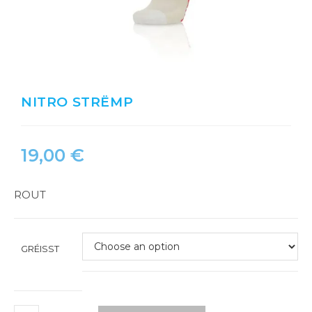
NITRO STRËMP
19,00
€
ROUT
GRÉISST