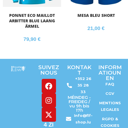
PONNET ECO MAILLOT
MESA BLEU SHORT
ARBITTER BLUE LAANG
ÄRMEL
21,00
€
79,90
€
SUIVEZ
KONTAK
INFORM
NOUS
T
ATIOUN
EN
+352 26
FAQ
35 28
33
CGV
MÉINDEG -
FREIDEG /
MENTIONS
vu 9h bis
LEGALES
17h
Info@flf-
RGPD &
shop.lu
4 ZI
COOKIES