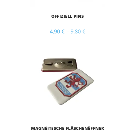
OFFIZIELL PINS
4,90
€
–
9,80
€
MAGNÉITESCHE FLÄSCHENËFFNER