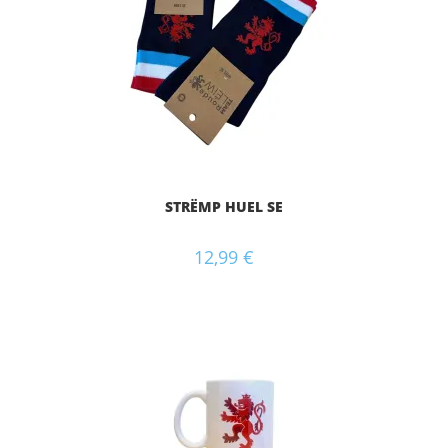
STRËMP HUEL SE
12,99
€