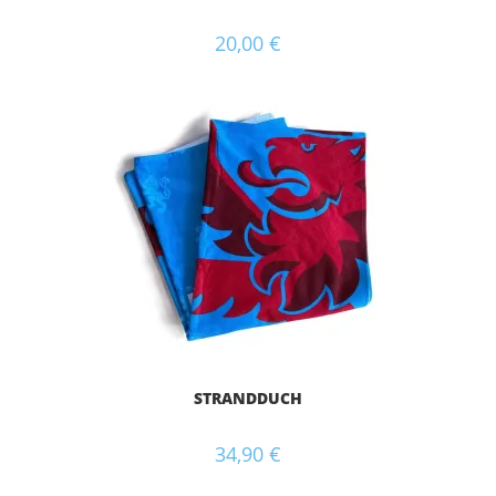
20,00
€
STRANDDUCH
34,90
€