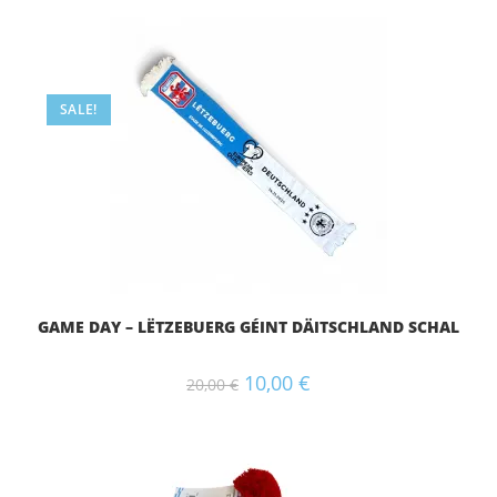
SALE!
GAME DAY – LËTZEBUERG GÉINT DÄITSCHLAND SCHAL
10,00
€
20,00
€