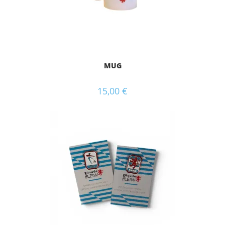
MUG
15,00
€