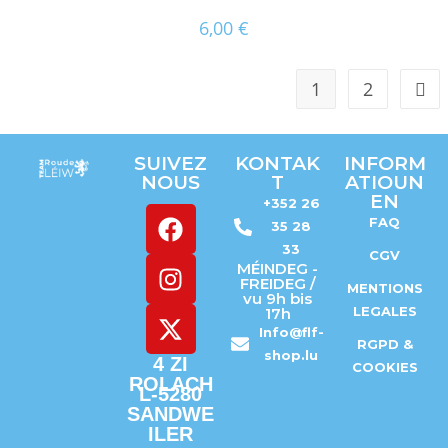
6,00
€
1
2
SUIVEZ
KONTAK
INFORM
NOUS
T
ATIOUN
EN
+352 26
FAQ
35 28
33
CGV
MÉINDEG -
FREIDEG /
MENTIONS
vu 9h bis
LEGALES
17h
Info@flf-
RGPD &
shop.lu
4 ZI
COOKIES
ROLACH
L-5280
SANDWE
ILER