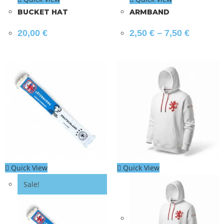
BUCKET HAT
ARMBAND
20,00
€
2,50
€
–
7,50
€
Quick View
Quick View
Sale!