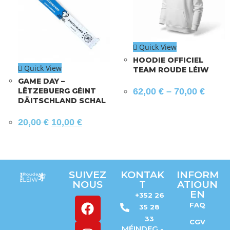
Quick View
HOODIE OFFICIEL
Quick View
TEAM ROUDE LÉIW
GAME DAY –
LËTZEBUERG GÉINT
62,00
€
–
70,00
€
DÄITSCHLAND SCHAL
20,00
€
10,00
€
SUIVEZ
KONTAK
INFORM
NOUS
T
ATIOUN
EN
+352 26
FAQ
35 28
33
CGV
MÉINDEG -