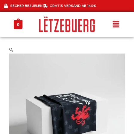
SÉCHER BEZUELEN
GRATIS VERSAND AB 140€
0
🔍