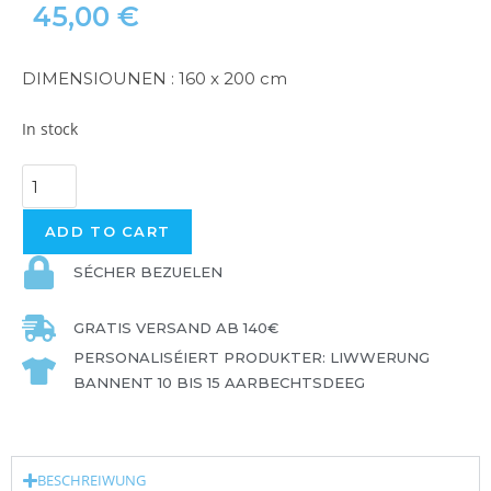
45,00
€
DIMENSIOUNEN : 160 x 200 cm
In stock
ADD TO CART
SÉCHER BEZUELEN
GRATIS VERSAND AB 140€
PERSONALISÉIERT PRODUKTER: LIWWERUNG
BANNENT 10 BIS 15 AARBECHTSDEEG
BESCHREIWUNG