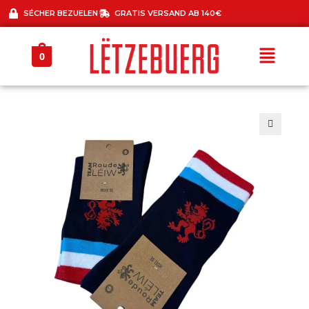
SÉCHER BEZUELEN
GRATIS VERSAND AB 140€
0
🔍