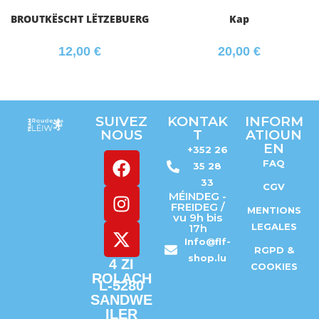
BROUTKËSCHT LËTZEBUERG
Kap
12,00
€
20,00
€
SUIVEZ
KONTAK
INFORM
NOUS
T
ATIOUN
EN
+352 26
FAQ
35 28
33
CGV
MÉINDEG -
FREIDEG /
MENTIONS
vu 9h bis
LEGALES
17h
Info@flf-
RGPD &
shop.lu
4 ZI
COOKIES
ROLACH
L-5280
SANDWE
ILER