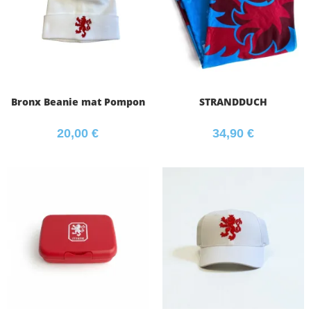
Bronx Beanie mat Pompon
STRANDDUCH
20,00
€
34,90
€