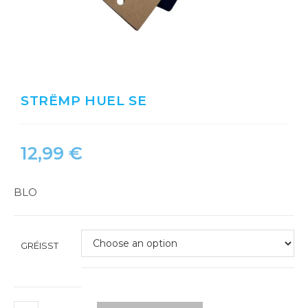
STRËMP HUEL SE
12,99
€
BLO
GRÉISST