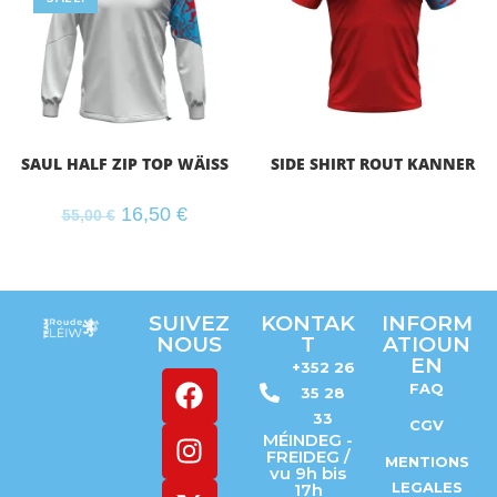
SAUL HALF ZIP TOP WÄISS
SIDE SHIRT ROUT KANNER
16,50
€
55,00
€
SUIVEZ
KONTAK
INFORM
NOUS
T
ATIOUN
EN
+352 26
FAQ
35 28
33
CGV
MÉINDEG -
FREIDEG /
MENTIONS
vu 9h bis
LEGALES
17h