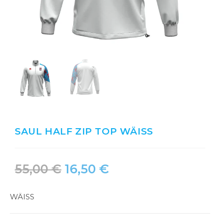
SAUL HALF ZIP TOP WÄISS
55,00
€
16,50
€
WÄISS