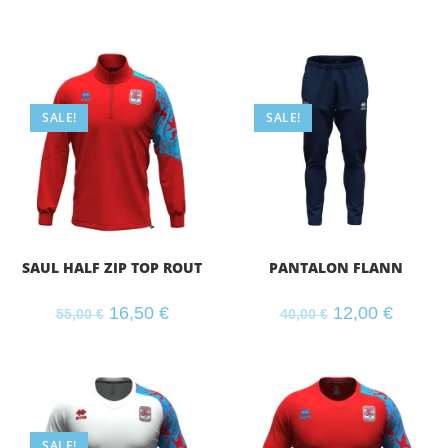
SALE!
SALE!
SAUL HALF ZIP TOP ROUT
PANTALON FLANN
16,50
€
12,00
€
55,00
€
40,00
€
SALE!