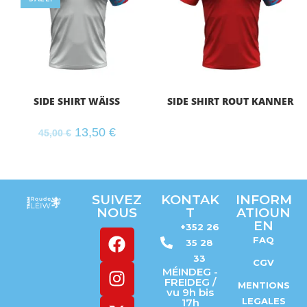
SIDE SHIRT WÄISS
SIDE SHIRT ROUT KANNER
13,50
€
45,00
€
SUIVEZ
KONTAK
INFORM
NOUS
T
ATIOUN
EN
+352 26
FAQ
35 28
33
CGV
MÉINDEG -
FREIDEG /
MENTIONS
vu 9h bis
LEGALES
17h