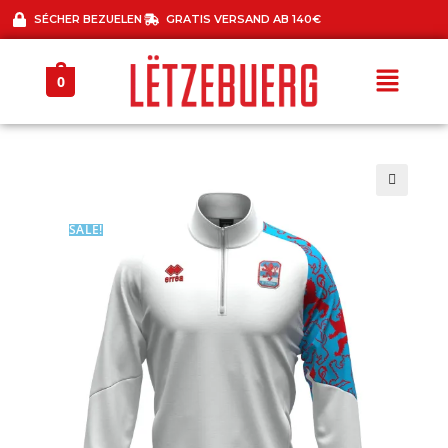
SÉCHER BEZUELEN
GRATIS VERSAND AB 140€
0
🔍
SALE!