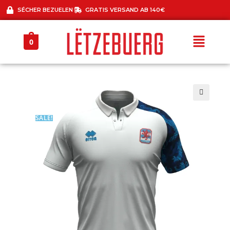
SÉCHER BEZUELEN
GRATIS VERSAND AB 140€
0
🔍
SALE!