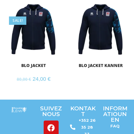
SALE!
BLO JACKET
BLO JACKET KANNER
24,00
€
80,00
€
SUIVEZ
KONTAK
INFORM
NOUS
T
ATIOUN
EN
+352 26
FAQ
35 28
33