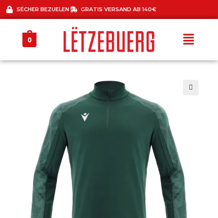
SÉCHER BEZUELEN
GRATIS VERSAND AB 140€
0
🔍