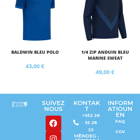
BALDWIN BLEU POLO
1/4 ZIP ANDUIN BLEU
MARINE SWEAT
43,00
€
49,00
€
SUIVEZ
KONTAK
INFORM
NOUS
T
ATIOUN
EN
+352 26
FAQ
35 28
33
CGV
MÉINDEG -