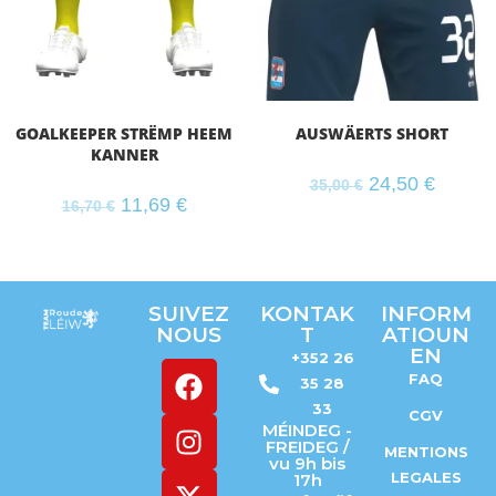
GOALKEEPER STRËMP HEEM
AUSWÄERTS SHORT
KANNER
24,50
€
35,00
€
11,69
€
16,70
€
SUIVEZ
KONTAK
INFORM
NOUS
T
ATIOUN
EN
+352 26
FAQ
35 28
33
CGV
MÉINDEG -
FREIDEG /
MENTIONS
vu 9h bis
LEGALES
17h