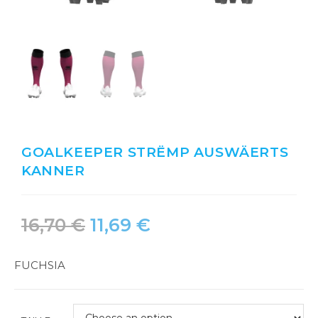
GOALKEEPER STRËMP AUSWÄERTS
KANNER
16,70
€
11,69
€
FUCHSIA