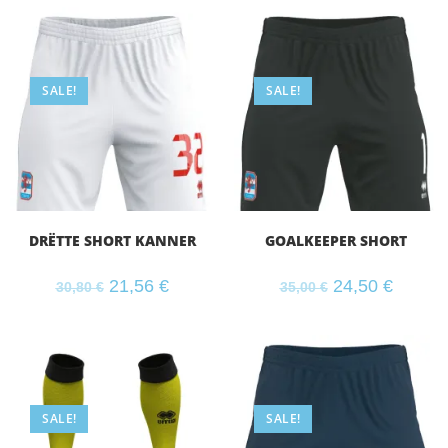
SALE!
SALE!
DRËTTE SHORT KANNER
GOALKEEPER SHORT
21,56
€
24,50
€
30,80
€
35,00
€
SALE!
SALE!