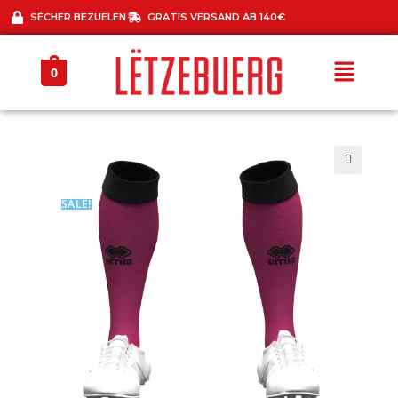
SÉCHER BEZUELEN
GRATIS VERSAND AB 140€
0
🔍
SALE!