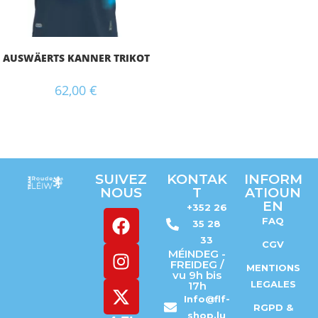
AUSWÄERTS KANNER TRIKOT
62,00
€
SUIVEZ
KONTAK
INFORM
NOUS
T
ATIOUN
EN
+352 26
FAQ
35 28
33
CGV
MÉINDEG -
FREIDEG /
MENTIONS
vu 9h bis
LEGALES
17h
Info@flf-
RGPD &
shop.lu