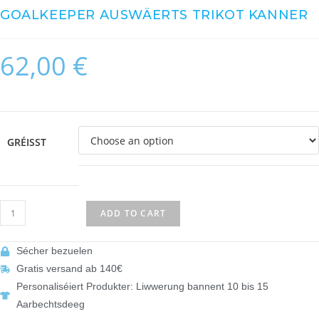
GOALKEEPER AUSWÄERTS TRIKOT KANNER
62,00
€
GRÉISST
ADD TO CART
Sécher bezuelen
Gratis versand ab 140€
Personaliséiert Produkter: Liwwerung bannent 10 bis 15
Aarbechtsdeeg