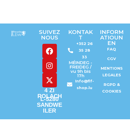
SUIVEZ
KONTAK
INFORM
NOUS
T
ATIOUN
EN
+352 26
FAQ
35 28
33
CGV
MÉINDEG -
FREIDEG /
MENTIONS
vu 9h bis
LEGALES
17h
Info@flf-
RGPD &
shop.lu
4 ZI
COOKIES
ROLACH
L-5280
SANDWE
ILER