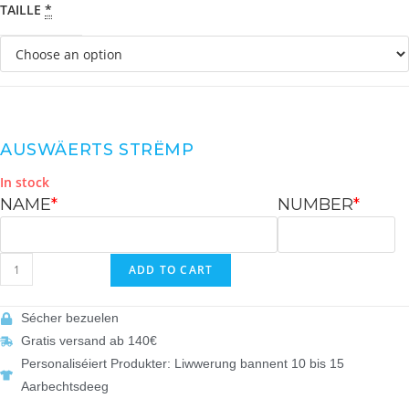
TAILLE
*
AUSWÄERTS STRËMP
In stock
NAME
*
NUMBER
*
ADD TO CART
Sécher bezuelen
Gratis versand ab 140€
Personaliséiert Produkter: Liwwerung bannent 10 bis 15
Aarbechtsdeeg