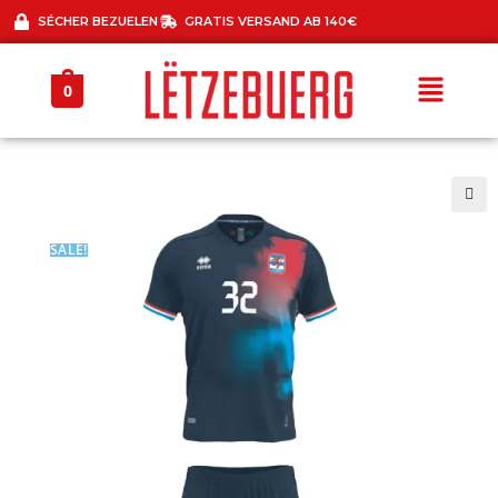
SÉCHER BEZUELEN
GRATIS VERSAND AB 140€
0
🔍
SALE!