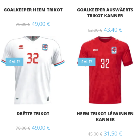
GOALKEEPER HEEM TRIKOT
GOALKEEPER AUSWÄERTS
TRIKOT KANNER
49,00
€
70,00
€
43,40
€
62,00
€
SALE!
SALE!
DRËTTE TRIKOT
HEEM TRIKOT LÉIWINNEN
KANNER
49,00
€
70,00
€
31,50
€
45,00
€