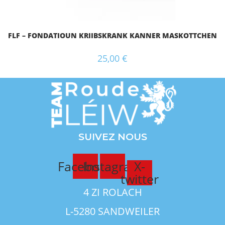
FLF – FONDATIOUN KRIIBSKRANK KANNER MASKOTTCHEN
25,00
€
SUIVEZ NOUS
Facebook
Instagram
X-
twitter
4 ZI ROLACH
L-5280 SANDWEILER