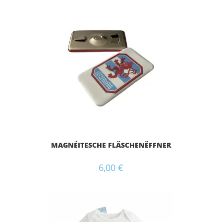
MAGNÉITESCHE FLÄSCHENËFFNER
6,00
€