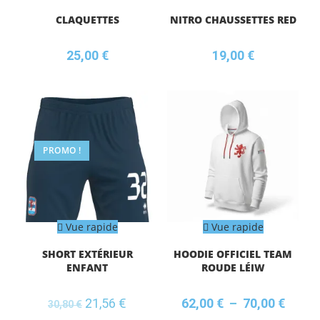
CLAQUETTES
NITRO CHAUSSETTES RED
25,00
€
19,00
€
PROMO !
Vue rapide
Vue rapide
SHORT EXTÉRIEUR
HOODIE OFFICIEL TEAM
ENFANT
ROUDE LÉIW
21,56
€
62,00
€
–
70,00
€
30,80
€