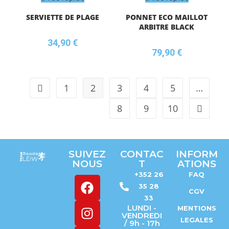
SERVIETTE DE PLAGE
PONNET ECO MAILLOT
ARBITRE BLACK
34,90
€
79,90
€
1
2
3
4
5
…
8
9
10
SUIVEZ
CONTAC
INFORM
NOUS
T
ATIONS
+352 26
FAQ
35 28
CGV
33
LUNDI -
MENTIONS
VENDREDI
LEGALES
/ 9h - 17h